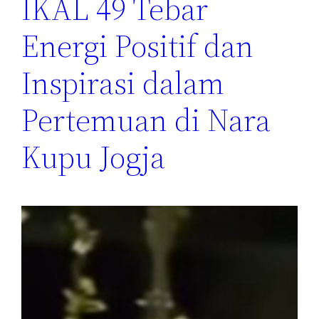
IKAL 49 Tebar
Energi Positif dan
Inspirasi dalam
Pertemuan di Nara
Kupu Jogja