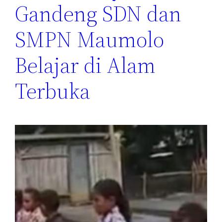
Gandeng SDN dan
SMPN Maumolo
Belajar di Alam
Terbuka