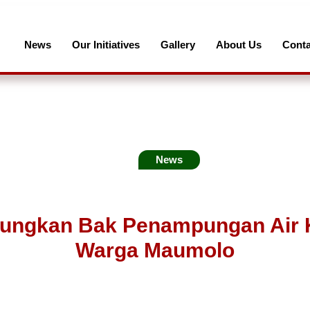
News
Our Initiatives
Gallery
About Us
Conta
News
ngkan Bak Penampungan Air K
Warga Maumolo