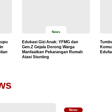
News
Kupu
Edukasi Gizi Anak: YFMG dan
Tumbu
in
Gen.Z Gejala Dorong Warga
Komun
lian
Manfaatkan Pekarangan Rumah
Edufar
Atasi Stunting
ws
News