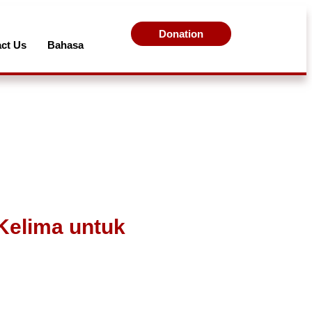
Donation
ct Us
Bahasa
elima untuk