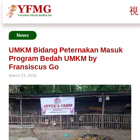
News
UMKM Bidang Peternakan Masuk
Program Bedah UMKM by
Fransiscus Go
March 23, 2025