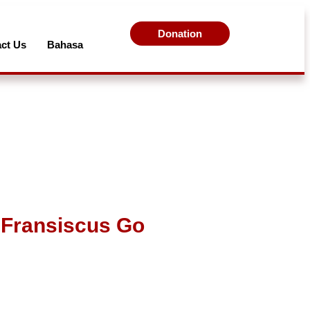
Donation
ct Us
Bahasa
 Fransiscus Go