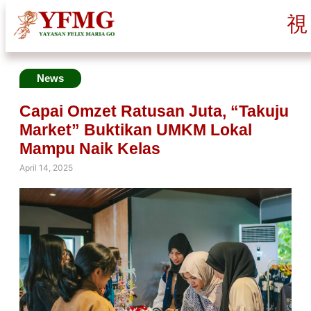
News
Capai Omzet Ratusan Juta, “Takuju
Market” Buktikan UMKM Lokal
Mampu Naik Kelas
April 14, 2025