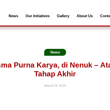
News
Our Initiatives
Gallery
About Us
Conta
News
sma Purna Karya, di Nenuk – A
Tahap Akhir
March 19, 2025