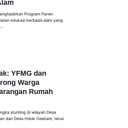
Alam
menghadirkan Program Panen
giatan edukasi berbasis alam yang
..
nak: YFMG dan
orong Warga
karangan Rumah
ka stunting di wilayah Desa
an dari Desa Induk Oeekam, terus