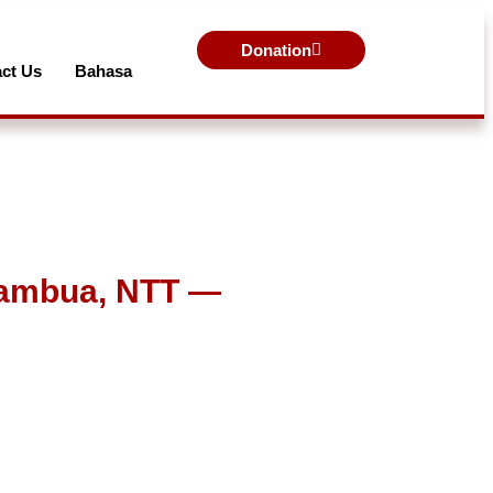
Donation
ct Us
Bahasa
tambua, NTT —